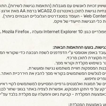
יון זכויות לאנשים עם מוגבלות (התאמות נגישות לשירות), התשע"ג 3
כן באינטרנט WCAG2.0 ברמת AA מאת ארגון W3C
כלי הנגישות הייעודי של וויקס.
 Google Chrome, Mozila Firefox.
גישות, בוצעו ההתאמות הבאות:
 באופן אוטומטי ע"י הדפדפנים לשפה הנכונה כדי שקוראי המסך 
 מקוצרת לתוכן מרכזי.
ים לגולשים המשתמשים בקוראי מסך להבין את היררכיית האתר.
פריט וחיפוש.
רקע על פי התקן המבוקש, אפשרות לצפיה באתר בגווני שחור לבן.​
באמצעות המקלדת - קביעת ניווט והפעלה עם מקלדת בלבד עפ"י ה
צוע באמצעות המקלדת: