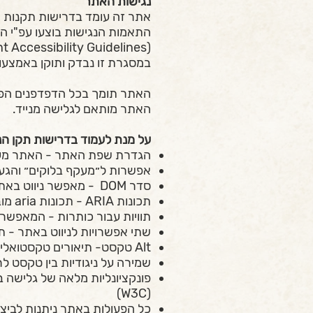
נגישות האתר
אתר זה עומד בדרישות תקנות שיוו
התאמות הנגישות בוצעו עפ"י הנחיות נגישות לתו
(Web Content Accessibility Guidelines - העומד בסטנדרטים הגלובליים הגבוהים ביותר).
במסגרת זו נבדק ותוקן באמצעות 
האתר תומך בכל הדפדפנים הפופולריים כגון: Internet Explorer 10 ומעלה ,
האתר מותאם לגלישה מנייד.
על מנת לעמוד בדרישות תקן הנ
הגדרת שפת האתר - האתר מעובד
אפשרות ל״מעקף בלוקים״ והגעה
סדר DOM - מאפשר ניווט באתר בשימוש מקלדת וקוראי מסך.
תכונות ARIA - תכונות aria מובנות המספקות חוויית משתמש נגישה ומועשרת.
תוויות עבור כותרות - המאפשר
שתי אפשרויות לניווט באתר - ת
Alt טקסט- תיאורים טקסטואליים של תמונות ואלמנטים גרפיים המסייעים למשתמשים לקויי ראייה.
שמירה על ניגודיות בין טקסט ל
פונקציונליות מלאה של גלישה 
(W3C)
כל הפעולות באתר ניתנות לבי