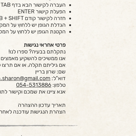
העברה לקישור הבא בדף TAB
הפעלת קישור ENTER
חזרה לקישור קודם TAB + SHIFT
הגדלת הגופן יש ללחוץ על המקשים l
הקטנת הגופן יש ללחוץ על המקשים l
פרטי אחראי נגישות
נתקלתם בבעיה? ספרו לנו!
אנו ממשיכים להשקיע מאמצים ר
אם גיליתם תקלה, או אם תרצו 
שם: שרון בריין
דוא"ל:
n.sharon@gmail.com
טלפון:
054-5313886
אנא ציינו את שמכם וקישור לתו
תאריך עדכון ההצהרה
הצהרת הנגישות עודכנה לאחרונה בתאר