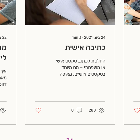
24 ביוני 2021
∙
3
min
22 ביוני 2021
כתיבה אישית
מת
לי
החלטת לכתוב טקסט אישי
או משפחתי – מה מיוחד
איך 
בטקסטים אישיים, מאיפה
מאתג
מתחילים ומה כדאי לעשות
דווק
כדי לגשת אל הטקסטים
יוצא
האלה בצורה מעמיקה?
פוס
מוזמנים...
(בת
שאפ
0
288
עוד