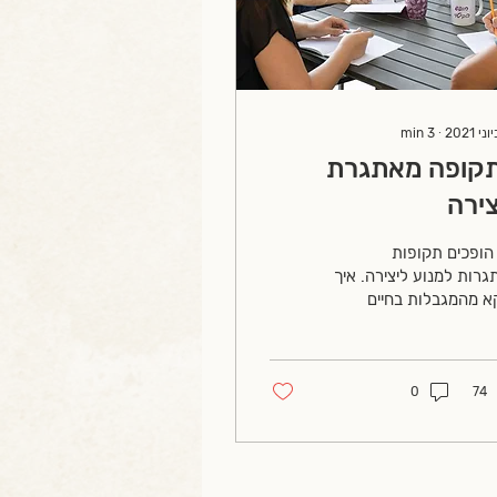
min
3
∙
קופה מאתגרת
צירה
הופכים תקופות
רות למנוע ליצירה. איך
א מהמגבלות בחיים
ים לכתיבה ולעשייה?
ט שאחרי קורונה
קווה) עם מסקנות
שר לקחת...
0
74